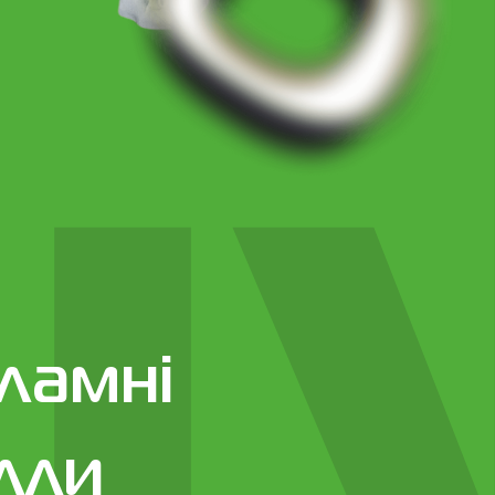
ламні
лли