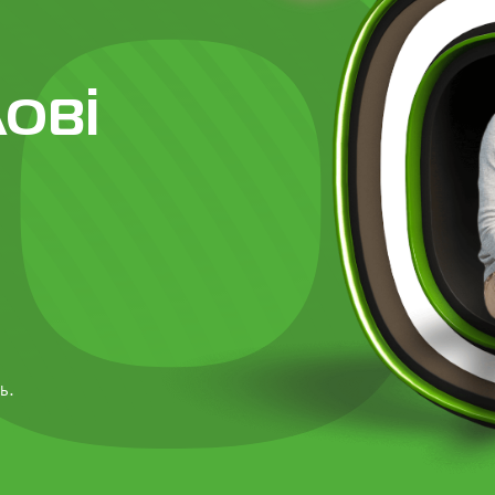
лові
ь.